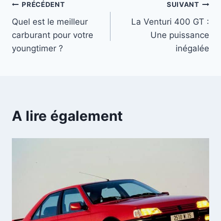
Navigation
PRÉCÉDENT
SUIVANT
Quel est le meilleur
La Venturi 400 GT :
de
carburant pour votre
Une puissance
l’article
youngtimer ?
inégalée
A lire également